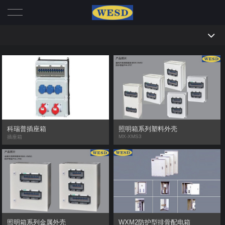
首页
全部
我们
照明
产品
落地
冷藏箱系列
动态
挂式
科瑞普插座箱
照明箱系列塑料外壳
MX-XMS3
插座箱
插头
行业动态
帮助
插座
公司新闻
联系
机械联锁
公司实力
大电流
照明箱系列金属外壳
WXM2防护型排骨配电箱