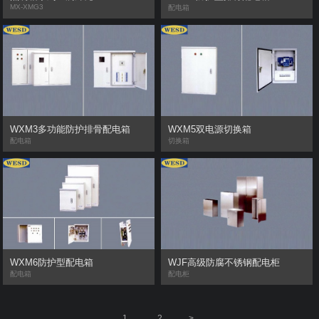
MX-XMG3
配电箱
开关
插座箱
配电箱
灯具
WXM3多功能防护排骨配电箱
WXM5双电源切换箱
配电箱
切换箱
雷达
太阳能
充电桩
WJF高级防腐不锈钢配电柜
WXM6防护型配电箱
配电柜
配电箱
1
2
>