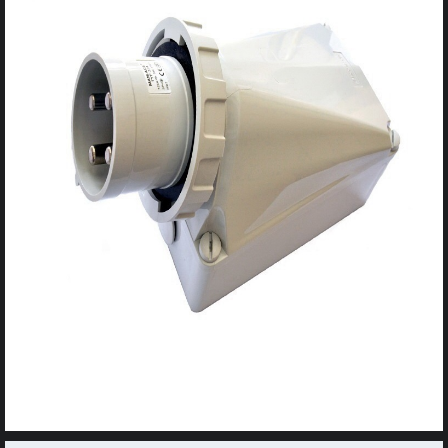
开关
插座箱
配电箱
灯具
雷达
太阳能
充电桩