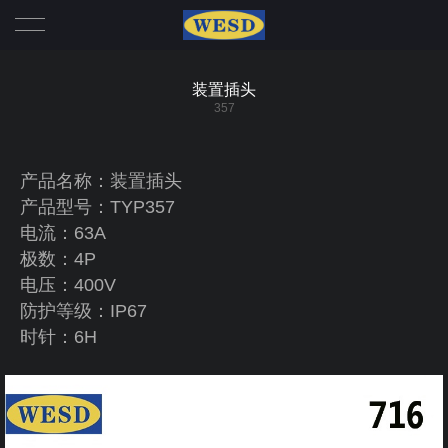
首页
装置插头
357
我们
产品
产品名称：装置插头
产品型号：TYP357
冷藏箱系列
动态
电流：63A
极数：4P
插头
行业动态
帮助
电压：400V
防护等级：IP67
插座
公司新闻
联系
时针：6H
机械联锁
公司实力
大电流